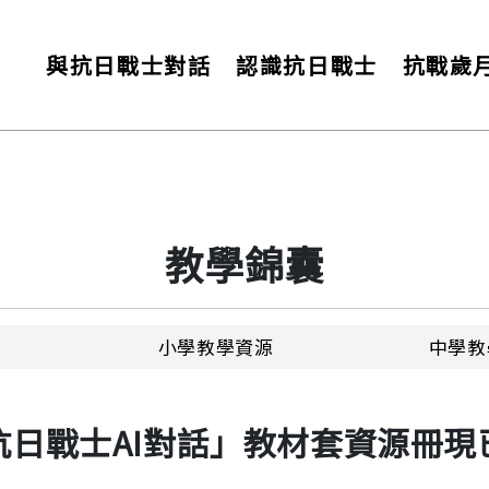
與抗日戰士對話
認識抗日戰士
抗戰歲
教學錦囊
樣擁有保家衞國的熱忱。在以他們為代表的中國軍民眾志
片
小學教學資源
中學教
抗日戰士AI對話」教材套資源冊現