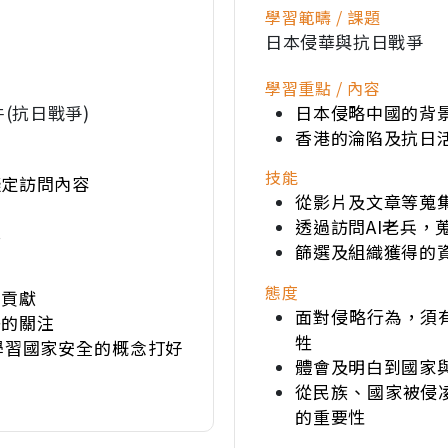
學習範疇 / 課題
日本侵華與抗日戰爭
學習重點 / 內容
(抗日戰爭)
日本侵略中國的背
香港的淪陷及抗日
技能
擬定訪問內容
從影片及文章等蒐
透過訪問AI老兵，
享
篩選及組織獲得的
態度
的貢獻
面對侵略行為，須
去的關注
牲
學習國家安全的概念打好
體會及明白到國家
從民族、國家被侵
的重要性