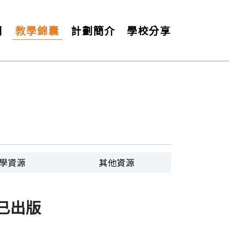
月
教學錦囊
計劃簡介
學校分享
成城下，微力聚沙成塔，讓中國在艱苦的抗
學資源
其他資源
已出版