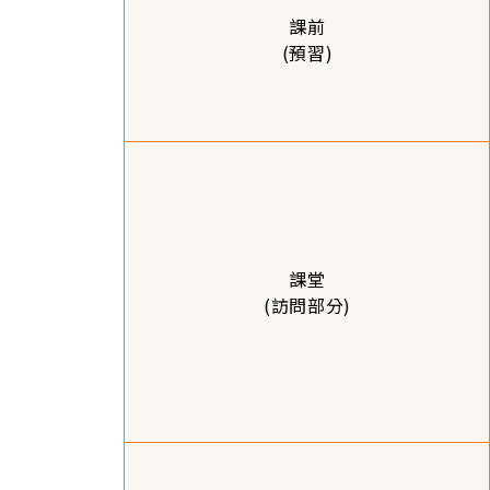
課前
(預習)
課堂
(訪問部分)