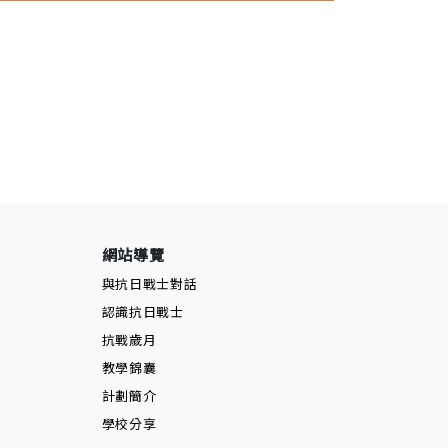
網站導覽
與抗日戰士對話
認識抗日戰士
抗戰歲月
教學錦囊
計劃簡介
學校分享