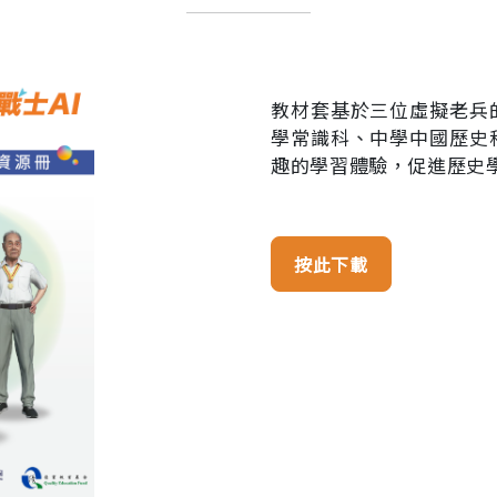
黃
查看戰士經歷
林珍
教材套基於三位虛擬老兵
學常識科、中學中國歷史
趣的學習體驗，促進歷史
按此下載