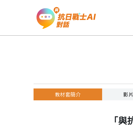
認識抗日戰士
三位老兵在抗戰期間負責不同崗位，但同
日戰爭中獲得勝利。
教材套簡介
影
「與