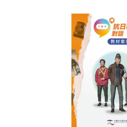
陳炳靖
歷
查看戰士經歷