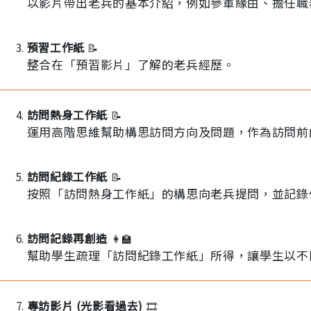
以影片帶出老兵的基本介紹，例如參軍緣由、擔任職
預習工作紙
📝
整合在「預習影片」了解的老兵經歷。
訪問熱身工作紙
📝
運用高階思維幫助構思訪問方向及問題，作為訪問前
訪問紀錄工作紙
📝
按照「訪問熱身工作紙」的構思向老兵提問，並記錄
訪問記錄再創造
👩‍🏫
幫助學生疏理「訪問紀錄工作紙」所得，讓學生以不
專訪影片 (光影看過去)
🎞️